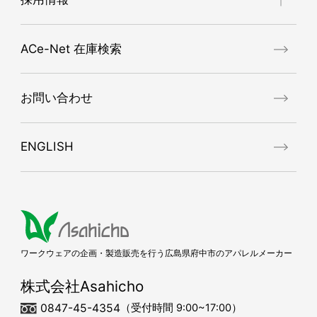
デニムワークウェア
ブランドコンセプト
MASCOT®WORKWEAR
会社概要
Asahichoが求める人物像
アシストスーツ
ACe-Net 在庫検索
ISO9001認証取得
募集要項
ポロシャツ・Tシャツ・インナー
代表挨拶
先輩社員の声
ポケットレス（ポケットなしウェア）
お問い合わせ
代表メッセージ
反射材使用作業服・小物
エントリーフォーム
レインウェア・パンツ
ENGLISH
プロモーションビデオ
SDGｓ対応ワークウェア（エコマーク適合品）
帯電防止ウェア（JIS T8118適合品）
春夏ワークウェア
秋冬ワークウェア
防寒ワークウェア
ワークウェアの企画・製造販売を行う広島県府中市のアパレルメーカー
マスク
株式会社Asahicho
0847-45-4354
（受付時間 9:00~17:00）