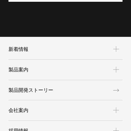
新着情報
お知らせ
製品案内
展示会案内
新商品
製品開発ストーリー
空調服
GORE®ワークウェア
会社案内
高視認性安全服（JIS T8127適合品）
難燃ワークウェア
理念体系
採用情報