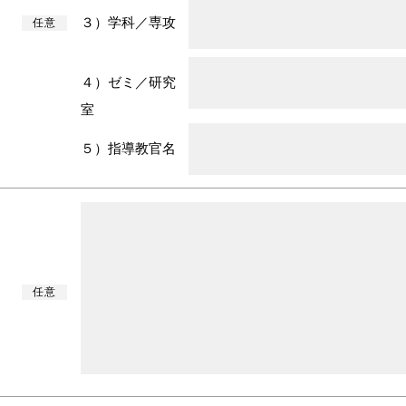
３）学科／専攻
任意
４）ゼミ／研究
室
５）指導教官名
任意