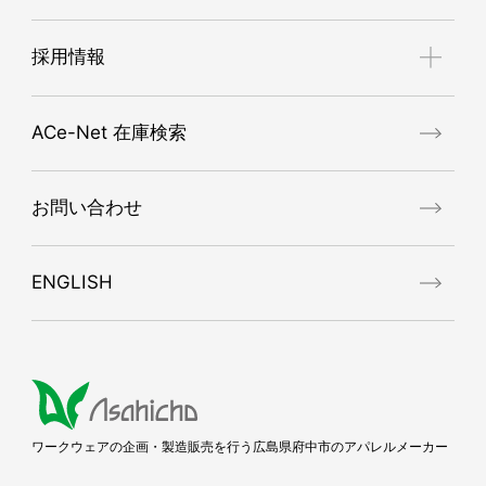
難燃ワークウェア
理念体系
採用情報
デニムワークウェア
ブランドコンセプト
MASCOT®WORKWEAR
会社概要
Asahichoが求める人物像
アシストスーツ
ACe-Net 在庫検索
ISO9001認証取得
募集要項
ポロシャツ・Tシャツ・インナー
代表挨拶
先輩社員の声
ポケットレス（ポケットなしウェア）
お問い合わせ
代表メッセージ
反射材使用作業服・小物
エントリーフォーム
レインウェア・パンツ
ENGLISH
プロモーションビデオ
SDGｓ対応ワークウェア（エコマーク適合品）
帯電防止ウェア（JIS T8118適合品）
春夏ワークウェア
秋冬ワークウェア
防寒ワークウェア
ワークウェアの企画・製造販売を行う広島県府中市のアパレルメーカー
マスク