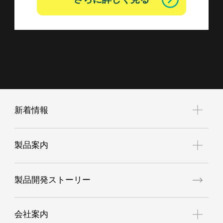
新着情報
お知らせ
製品案内
展示会案内
新商品
製品開発ストーリー
空調服
GORE®ワークウェア
会社案内
高視認性安全服（JIS T8127適合品）