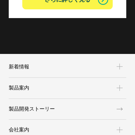
新着情報
お知らせ
製品案内
展示会案内
新商品
製品開発ストーリー
空調服
GORE®ワークウェア
会社案内
高視認性安全服（JIS T8127適合品）