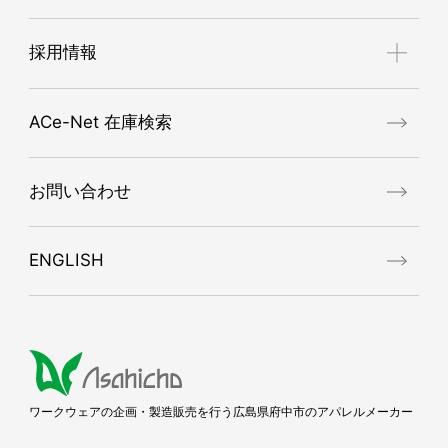
難燃ワークウェア
理念体系
採用情報
デニムワークウェア
ブランドコンセプト
MASCOT®WORKWEAR
会社概要
Asahichoが求める人物像
アシストスーツ
ACe-Net 在庫検索
ISO9001認証取得
募集要項
ポロシャツ・Tシャツ・インナー
代表挨拶
先輩社員の声
ポケットレス（ポケットなしウェア）
お問い合わせ
代表メッセージ
反射材使用作業服・小物
エントリーフォーム
レインウェア・パンツ
ENGLISH
プロモーションビデオ
SDGｓ対応ワークウェア（エコマーク適合品）
帯電防止ウェア（JIS T8118適合品）
春夏ワークウェア
秋冬ワークウェア
防寒ワークウェア
ワークウェアの企画・製造販売を行う広島県府中市のアパレルメーカー
マスク